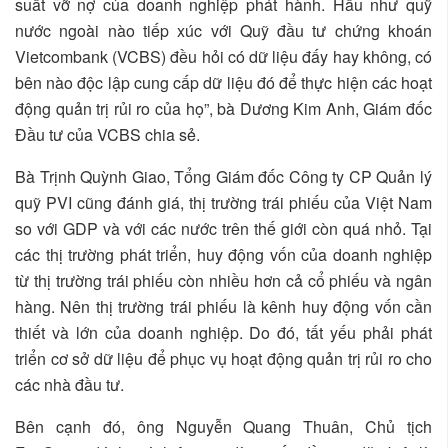
suất vỡ nợ của doanh nghiệp phát hành. Hầu như quỹ
nước ngoài nào tiếp xúc với Quỹ đầu tư chứng khoán
Vietcombank (VCBS) đều hỏi có dữ liệu đấy hay không, có
bên nào độc lập cung cấp dữ liệu đó để thực hiện các hoạt
động quản trị rủi ro của họ”, bà Dương Kim Anh, Giám đốc
Đầu tư của VCBS chia sẻ.
Bà Trịnh Quỳnh Giao, Tổng Giám đốc Công ty CP Quản lý
quỹ PVI cũng đánh giá, thị trường trái phiếu của Việt Nam
so với GDP và với các nước trên thế giới còn quá nhỏ. Tại
các thị trường phát triển, huy động vốn của doanh nghiệp
từ thị trường trái phiếu còn nhiều hơn cả cổ phiếu và ngân
hàng. Nên thị trường trái phiếu là kênh huy động vốn cần
thiết và lớn của doanh nghiệp. Do đó, tất yếu phải phát
triển cơ sở dữ liệu để phục vụ hoạt động quản trị rủi ro cho
các nhà đầu tư.
Bên cạnh đó, ông Nguyễn Quang Thuân, Chủ tịch