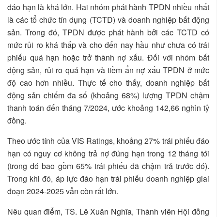
đáo hạn là khá lớn. Hai nhóm phát hành TPDN nhiều nhất
là các tổ chức tín dụng (TCTD) và doanh nghiệp bất động
sản. Trong đó, TPDN được phát hành bởi các TCTD có
mức rủi ro khá thấp và cho đến nay hầu như chưa có trái
phiếu quá hạn hoặc trở thành nợ xấu. Đối với nhóm bất
động sản, rủi ro quá hạn và tiềm ẩn nợ xấu TPDN ở mức
độ cao hơn nhiều. Thực tế cho thấy, doanh nghiệp bất
động sản chiếm đa số (khoảng 68%) lượng TPDN chậm
thanh toán đến tháng 7/2024, ước khoảng 142,66 nghìn tỷ
đồng.
Theo ước tính của VIS Ratings, khoảng 27% trái phiếu đáo
hạn có nguy cơ không trả nợ đúng hạn trong 12 tháng tới
(trong đó bao gồm 65% trái phiếu đã chậm trả trước đó).
Trong khi đó, áp lực đáo hạn trái phiếu doanh nghiệp giai
đoạn 2024-2025 vẫn còn rất lớn.
Nêu quan điểm, TS. Lê Xuân Nghĩa, Thành viên Hội đồng