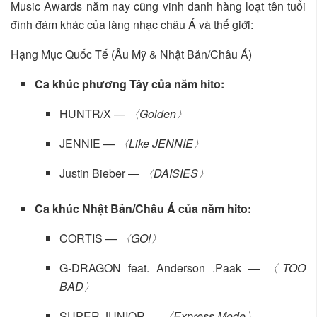
Music Awards năm nay cũng vinh danh hàng loạt tên tuổi
đình đám khác của làng nhạc châu Á và thế giới:
Hạng Mục Quốc Tế (Âu Mỹ & Nhật Bản/Châu Á)
Ca khúc phương Tây của năm hito:
HUNTR/X —
〈Golden〉
JENNIE —
〈Like JENNIE〉
Justin Bieber —
〈DAISIES〉
Ca khúc Nhật Bản/Châu Á của năm hito:
CORTIS —
〈GO!〉
G-DRAGON feat. Anderson .Paak —
〈TOO
BAD〉
SUPER JUNIOR —
〈Express Mode〉