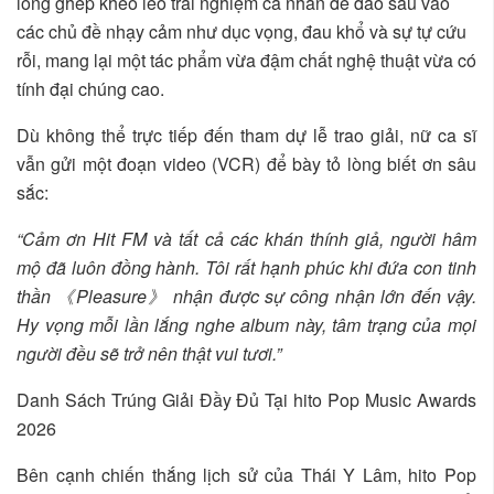
lồng ghép khéo léo trải nghiệm cá nhân để đào sâu vào
các chủ đề nhạy cảm như dục vọng, đau khổ và sự tự cứu
rỗi, mang lại một tác phẩm vừa đậm chất nghệ thuật vừa có
tính đại chúng cao.
Dù không thể trực tiếp đến tham dự lễ trao giải, nữ ca sĩ
vẫn gửi một đoạn video (VCR) để bày tỏ lòng biết ơn sâu
sắc:
“Cảm ơn Hit FM và tất cả các khán thính giả, người hâm
mộ đã luôn đồng hành. Tôi rất hạnh phúc khi đứa con tinh
thần 《Pleasure》 nhận được sự công nhận lớn đến vậy.
Hy vọng mỗi lần lắng nghe album này, tâm trạng của mọi
người đều sẽ trở nên thật vui tươi.”
Danh Sách Trúng Giải Đầy Đủ Tại hito Pop Music Awards
2026
Bên cạnh chiến thắng lịch sử của Thái Y Lâm, hito Pop