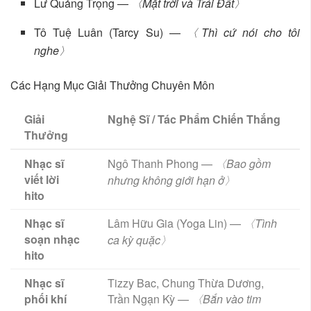
Lư Quảng Trọng —
〈Mặt trời và Trái Đất〉
Tô Tuệ Luân (Tarcy Su) —
〈Thì cứ nói cho tôi
nghe〉
Các Hạng Mục Giải Thưởng Chuyên Môn
Giải
Nghệ Sĩ / Tác Phẩm Chiến Thắng
Thưởng
Nhạc sĩ
Ngô Thanh Phong —
〈Bao gồm
viết lời
nhưng không giới hạn ở〉
hito
Nhạc sĩ
Lâm Hữu Gia (Yoga Lin) —
〈Tình
soạn nhạc
ca kỳ quặc〉
hito
Nhạc sĩ
Tizzy Bac, Chung Thừa Dương,
phối khí
Trần Ngạn Kỳ —
〈Bắn vào tim