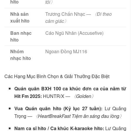
hito
tôi〉
Nhà sản
Trương Chấn Nhạc —
〈Đi theo
xuất hito
cảm giác〉
Ban nhạc
Cáo Ngũ Nhân (Accusefive)
hito
Nhóm
Ngoan Đồng MJ116
nhạc hito
Các Hạng Mục Bình Chọn & Giải Thưởng Đặc Biệt
Quán quân BXH 100 ca khúc đơn ca của năm từ
Hit Fm 2025:
HUNTR/X —
〈Golden〉
Vua Quán quân hito (Kỷ lục 27 tuần):
Lư Quảng
Trọng —
〈HeartBreakFast Tiệm ăn sáng đau lòng〉
Nam ca sĩ hito / Ca khúc K-karaoke hito:
Lư Quảng