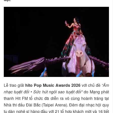
Lễ trao giải
hito Pop Music Awards 2026
với chủ đề
“Âm
nhạc tuyệt đối • Sức hút ngôi sao tuyệt đối”
do Mạng phát
thanh Hit FM tổ chức đã diễn ra vô cùng hoành tráng tại
Nhà thi đấu Đài Bắc (Taipei Arena). Đêm đại nhạc hội quy
tụ dàn nghệ sĩ hàng đầu với 21 tổ hợp khách mời và 16 tiết