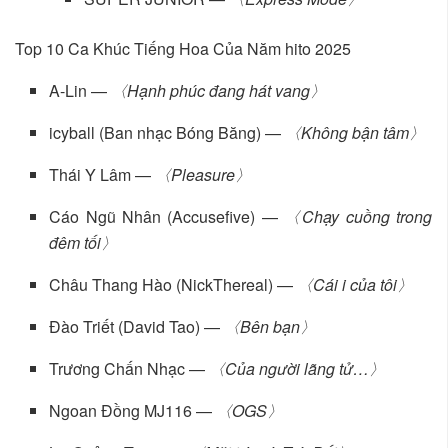
Top 10 Ca Khúc Tiếng Hoa Của Năm hito 2025
A-Lin —
〈Hạnh phúc đang hát vang〉
icyball (Ban nhạc Bóng Băng) —
〈Không bận tâm〉
Thái Y Lâm —
〈Pleasure〉
Cáo Ngũ Nhân (Accusefive) —
〈Chạy cuồng trong
đêm tối〉
Châu Thang Hào (NickThereal) —
〈Cái i của tôi〉
Đào Triết (David Tao) —
〈Bên bạn〉
Trương Chấn Nhạc —
〈Của người lãng tử…〉
Ngoan Đồng MJ116 —
〈OGS〉