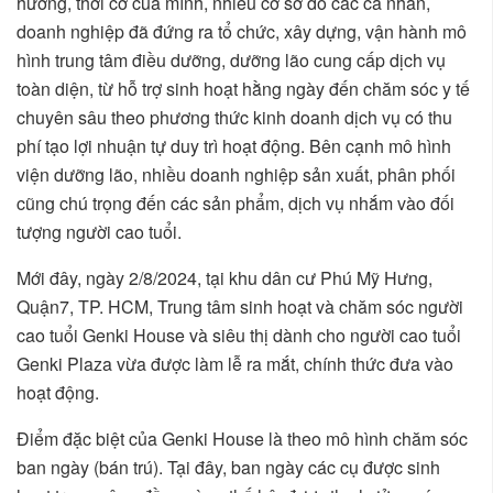
hướng, thời cơ của mình, nhiều cơ sở do các cá nhân,
doanh nghiệp đã đứng ra tổ chức, xây dựng, vận hành mô
hình trung tâm điều dưỡng, dưỡng lão cung cấp dịch vụ
toàn diện, từ hỗ trợ sinh hoạt hằng ngày đến chăm sóc y tế
chuyên sâu theo phương thức kinh doanh dịch vụ có thu
phí tạo lợi nhuận tự duy trì hoạt động. Bên cạnh mô hình
viện dưỡng lão, nhiều doanh nghiệp sản xuất, phân phối
cũng chú trọng đến các sản phẩm, dịch vụ nhắm vào đối
tượng người cao tuổi.
Mới đây, ngày 2/8/2024, tại khu dân cư Phú Mỹ Hưng,
Quận7, TP. HCM, Trung tâm sinh hoạt và chăm sóc người
cao tuổi Genki House và siêu thị dành cho người cao tuổi
Genki Plaza vừa được làm lễ ra mắt, chính thức đưa vào
hoạt động.
Điểm đặc biệt của Genki House là theo mô hình chăm sóc
ban ngày (bán trú). Tại đây, ban ngày các cụ được sinh