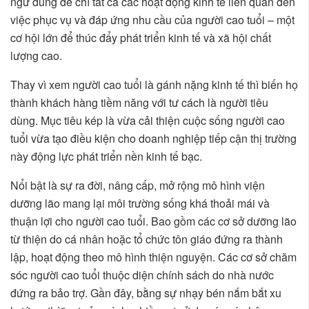
ngữ dùng để chỉ tất cả các hoạt động kinh tế liên quan đến
việc phục vụ và đáp ứng nhu cầu của người cao tuổi – một
cơ hội lớn để thúc đẩy phát triển kinh tế và xã hội chất
lượng cao.
Thay vì xem người cao tuổi là gánh nặng kinh tế thì biến họ
thành khách hàng tiềm năng với tư cách là người tiêu
dùng. Mục tiêu kép là vừa cải thiện cuộc sống người cao
tuổi vừa tạo điều kiện cho doanh nghiệp tiếp cận thị trường
này động lực phát triển nền kinh tế bạc.
Nổi bật là sự ra đời, nâng cấp, mở rộng mô hình viện
dưỡng lão mang lại môi trường sống khá thoải mái và
thuận lợi cho người cao tuổi. Bao gồm các cơ sở dưỡng lão
từ thiện do cá nhân hoặc tổ chức tôn giáo đứng ra thành
lập, hoạt động theo mô hình thiện nguyện. Các cơ sở chăm
sóc người cao tuổi thuộc diện chính sách do nhà nước
đứng ra bảo trợ. Gần đây, bằng sự nhạy bén nắm bắt xu