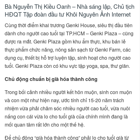
Bà Nguyễn Thị Kiều Oanh – Nhà sáng lập, Chủ tịch
HĐQT Tập đoàn đầu tư Khôi Nguyên Ảnh Internet
Cùng thời điểm khai trương Genki House, siêu thị đầu tiên
dành cho người cao tuổi tại TP.HCM – Genki Plaza – cũng
được ra mắt. Genki Plaza gồm khu ẩm thực, khu bán lẻ
thực phẩm chức năng, nông sản sạch từ Genki Farm, các
dụng cụ, thiết bị hỗ trợ luyện tập, sinh hoạt cho người cao
tuổi. Genki Plaza còn có khu vực tập yoga, spa, thư giãn.
Chủ động chuẩn bị già hóa thành công
Trong bối cảnh nhiều người kết hôn muộn, sinh con muộn
và con một như hiện nay, ước tính chỉ 15-20 năm trách
nhiệm vừa phải chăm sóc nhiều người cao tuổi, vừa nuôi
nấng con cái vừa lo cho tuổi già của chính mình đang là
mối quan tâm rất lớn cho một thế hệ.
Để chủ động “già hóa thành công” phải lo cho tuổi già từ