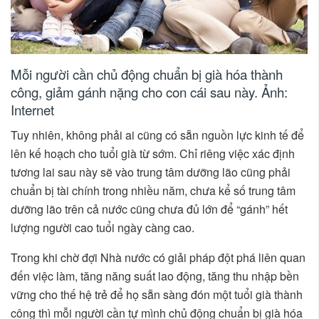
Mỗi người cần chủ động chuẩn bị già hóa thành
công, giảm gánh nặng cho con cái sau này. Ảnh:
Internet
Tuy nhiên, không phải ai cũng có sẵn nguồn lực kinh tế để
lên kế hoạch cho tuổi già từ sớm. Chỉ riêng việc xác định
tương lai sau này sẽ vào trung tâm dưỡng lão cũng phải
chuẩn bị tài chính trong nhiều năm, chưa kể số trung tâm
dưỡng lão trên cả nước cũng chưa đủ lớn để “gánh” hết
lượng người cao tuổi ngày càng cao.
Trong khi chờ đợi Nhà nước có giải pháp đột phá liên quan
đến việc làm, tăng năng suất lao động, tăng thu nhập bền
vững cho thế hệ trẻ để họ sẵn sàng đón một tuổi già thành
công thì mỗi người cần tự mình chủ động chuẩn bị già hóa