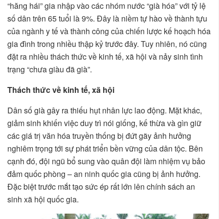
“hăng hái” gia nhập vào các nhóm nước “già hóa” với tỷ lệ
số dân trên 65 tuổi là 9%. Đây là niềm tự hào về thành tựu
của ngành y tế và thành công của chiến lược kế hoạch hóa
gia đình trong nhiều thập kỷ trước đây. Tuy nhiên, nó cũng
đặt ra nhiều thách thức về kinh tế, xã hội và nảy sinh tình
trạng “chưa giàu đã già”.
Thách thức về kinh tế, xã hội
Dân số già gây ra thiếu hụt nhân lực lao động. Mặt khác,
giảm sinh khiến việc duy trì nói giống, kế thừa và gìn giữ
các giá trị văn hóa truyền thống bị đứt gãy ảnh hưởng
nghiêm trọng tới sự phát triển bền vững của dân tộc. Bên
cạnh đó, đội ngũ bổ sung vào quân đội làm nhiệm vụ bảo
đảm quốc phòng – an ninh quốc gia cũng bị ảnh hưởng.
Đặc biệt trước mắt tạo sức ép rất lớn lên chính sách an
sinh xã hội quốc gia.