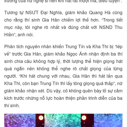
trường của nữ nghệ sĩ nên khi hát rất mượt mà, điêu luyện”.
Tương tự NSƯT Đại Nghĩa, giám khảo Quang Hà cũng
cho rằng thí sinh Gia Hân chiếm lợi thế hơn. “Trong tiết
mục này, tôi nghe rõ nhất và đúng chất với NSND Thu
Hiền”, anh nói.
Phân tích nguyên nhân khiến Trung Tín và Kha Thi bị “lép
vế” trước Gia Hân, giám khảo Ngọc Ánh nhận định ba thí
sinh chia câu không hợp lý, thời lượng thể hiện giọng hát
quá ngắn nên không thể nghe rõ chất giọng của từng
người. “Khi hát chung với nhau, Gia Hân thì hát lấn qua
Kha Thi, còn bạn Trung Tín thì lấy tông giọng quá thấp”, nữ
giám khảo nhận xét. Dù vậy, cô không quên bày tỏ sự cảm
kích trước những nỗ lực hoàn thiện phần trình diễn của ba
thí sinh.