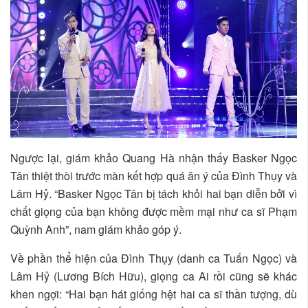
Ngược lại, giám khảo Quang Hà nhận thấy Basker Ngọc
Tân thiệt thòi trước màn kết hợp quá ăn ý của Đình Thụy và
Lâm Hỷ. “Basker Ngọc Tân bị tách khỏi hai bạn diễn bởi vì
chất giọng của bạn không được mềm mại như ca sĩ Phạm
Quỳnh Anh”, nam giám khảo góp ý.
Về phần thể hiện của Đình Thụy (danh ca Tuấn Ngọc) và
Lâm Hỷ (Lương Bích Hữu), giọng ca Ai rồi cũng sẽ khác
khen ngợi: “Hai bạn hát giống hệt hai ca sĩ thần tượng, dù