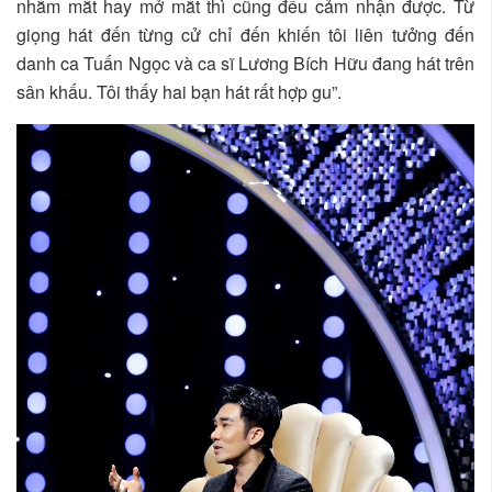
nhắm mắt hay mở mắt thì cũng đều cảm nhận được. Từ
giọng hát đến từng cử chỉ đến khiến tôi liên tưởng đến
danh ca Tuấn Ngọc và ca sĩ Lương Bích Hữu đang hát trên
sân khấu. Tôi thấy hai bạn hát rất hợp gu”.