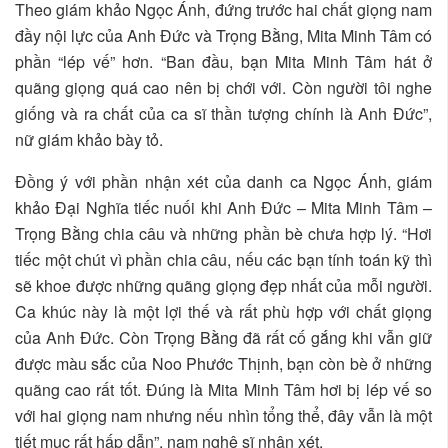
Theo giám khảo Ngọc Ánh, đứng trước hai chất giọng nam
đầy nội lực của Anh Đức và Trọng Bằng, Mita Minh Tâm có
phần “lép vế” hơn. “Ban đầu, bạn Mita Minh Tâm hát ở
quãng giọng quá cao nên bị chới với. Còn người tôi nghe
giống và ra chất của ca sĩ thần tượng chính là Anh Đức”,
nữ giám khảo bày tỏ.
Đồng ý với phần nhận xét của danh ca Ngọc Ánh, giám
khảo Đại Nghĩa tiếc nuối khi Anh Đức – Mita Minh Tâm –
Trọng Bằng chia câu và những phần bè chưa hợp lý. “Hơi
tiếc một chút vì phần chia câu, nếu các bạn tính toán kỹ thì
sẽ khoe được những quãng giọng đẹp nhất của mỗi người.
Ca khúc này là một lợi thế và rất phù hợp với chất giọng
của Anh Đức. Còn Trọng Bằng đã rất cố gắng khi vẫn giữ
được màu sắc của Noo Phước Thịnh, bạn còn bè ở những
quãng cao rất tốt. Đúng là Mita Minh Tâm hơi bị lép vế so
với hai giọng nam nhưng nếu nhìn tổng thể, đây vẫn là một
tiết mục rất hấp dẫn”, nam nghệ sĩ nhận xét.