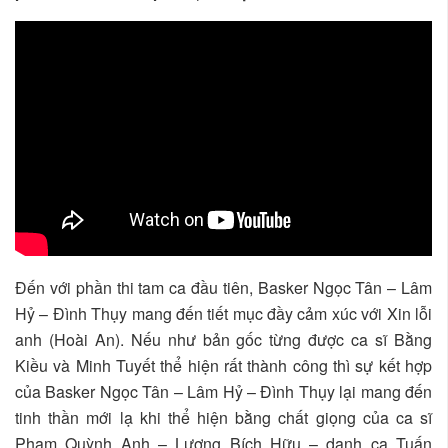
Đến với phần thi tam ca đầu tiên, Basker Ngọc Tân – Lâm
Hỷ – Đình Thụy mang đến tiết mục đầy cảm xúc với Xin lỗi
anh (Hoài An). Nếu như bản gốc từng được ca sĩ Bằng
Kiều và Minh Tuyết thể hiện rất thành công thì sự kết hợp
của Basker Ngọc Tân – Lâm Hỷ – Đình Thụy lại mang đến
tinh thần mới lạ khi thể hiện bằng chất giọng của ca sĩ
Phạm Quỳnh Anh – Lương Bích Hữu – danh ca Tuấn