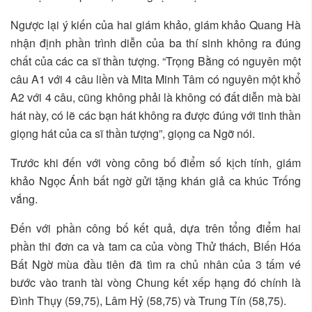
Ngược lại ý kiến của hai giám khảo, giám khảo Quang Hà
nhận định phần trình diễn của ba thí sinh không ra đúng
chất của các ca sĩ thần tượng. “Trọng Bằng có nguyên một
câu A1 với 4 câu liền và Mita Minh Tâm có nguyên một khổ
A2 với 4 câu, cũng không phải là không có đất diễn mà bài
hát này, có lẽ các bạn hát không ra được đúng với tinh thần
giọng hát của ca sĩ thần tượng”, giọng ca Ngỡ nói.
Trước khi đến với vòng công bố điểm số kịch tính, giám
khảo Ngọc Ánh bất ngờ gửi tặng khán giả ca khúc Trống
vắng.
Đến với phần công bố kết quả, dựa trên tổng điểm hai
phần thi đơn ca và tam ca của vòng Thử thách, Biến Hóa
Bất Ngờ mùa đầu tiên đã tìm ra chủ nhân của 3 tấm vé
bước vào tranh tài vòng Chung kết xếp hạng đó chính là
Đình Thụy (59,75), Lâm Hỷ (58,75) và Trung Tín (58,75).