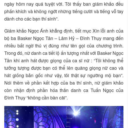
ngày hôm nay quá tuyệt vời. Tôi thấy ban giám khảo đều
phấn khích và không ngớt những tiếng cười và tiếng vỗ tay
dành cho các bạn thí sinh”.
Giám khảo Ngọc Ánh khẳng định, tiết mục Xin lỗi anh của
bộ ba Basker Ngọc Tân – Lâm Hỷ – Đình Thụy mang đến
nhiều bất ngờ thú vị đúng như tên gọi của chương trình.
Trong đó, nữ danh ca tiết lộ ấn tượng nhất với Basker Ngọc
Tân khi anh hát được giọng của ca sĩ nữ : “Tôi không thể
tưởng tượng được bạn có thể lên quãng giọng nữ cao và
hát giống bản gốc như vậy, tôi thật sự ngưỡng mộ bạn”.
Nói thêm về phần kết hợp của ba thí sinh, nữ giám khảo
còn nhận định phần hóa thân danh ca Tuấn Ngọc của
Đình Thụy “không cần bàn cãi”.