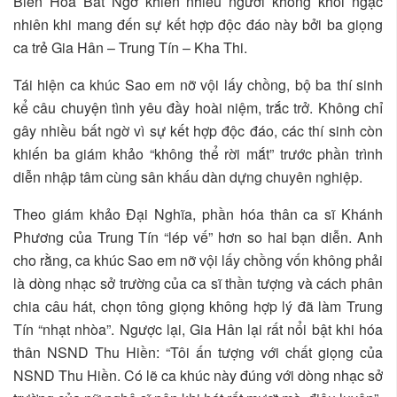
Biến Hóa Bất Ngờ khiến nhiều người không khỏi ngạc
nhiên khi mang đến sự kết hợp độc đáo này bởi ba giọng
ca trẻ Gia Hân – Trung Tín – Kha Thi.
Tái hiện ca khúc Sao em nỡ vội lấy chồng, bộ ba thí sinh
kể câu chuyện tình yêu đầy hoài niệm, trắc trở. Không chỉ
gây nhiều bất ngờ vì sự kết hợp độc đáo, các thí sinh còn
khiến ba giám khảo “không thể rời mắt” trước phần trình
diễn nhập tâm cùng sân khấu dàn dựng chuyên nghiệp.
Theo giám khảo Đại Nghĩa, phần hóa thân ca sĩ Khánh
Phương của Trung Tín “lép vế” hơn so hai bạn diễn. Anh
cho rằng, ca khúc Sao em nỡ vội lấy chồng vốn không phải
là dòng nhạc sở trường của ca sĩ thần tượng và cách phân
chia câu hát, chọn tông giọng không hợp lý đã làm Trung
Tín “nhạt nhòa”. Ngược lại, Gia Hân lại rất nổi bật khi hóa
thân NSND Thu Hiền: “Tôi ấn tượng với chất giọng của
NSND Thu Hiền. Có lẽ ca khúc này đúng với dòng nhạc sở