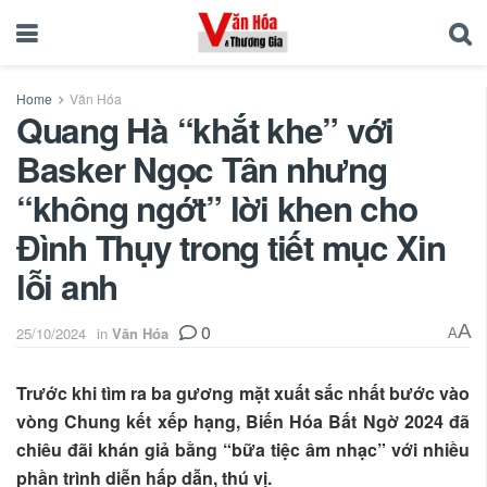
Home
Văn Hóa
Quang Hà “khắt khe” với
Basker Ngọc Tân nhưng
“không ngớt” lời khen cho
Đình Thụy trong tiết mục Xin
lỗi anh
0
A
25/10/2024
in
Văn Hóa
A
Trước khi tìm ra ba gương mặt xuất sắc nhất bước vào
vòng Chung kết xếp hạng, Biến Hóa Bất Ngờ 2024 đã
chiêu đãi khán giả bằng “bữa tiệc âm nhạc” với nhiều
phần trình diễn hấp dẫn, thú vị.