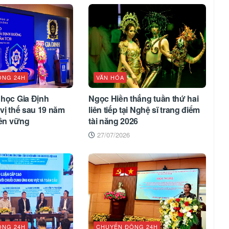
ỘNG 24H
VĂN HÓA
 học Gia Định
Ngọc Hiền thắng tuần thứ hai
vị thế sau 19 năm
liên tiếp tại Nghệ sĩ trang điểm
bền vững
tài năng 2026
27/07/2026
ỘNG 24H
CHUYỂN ĐỘNG 24H