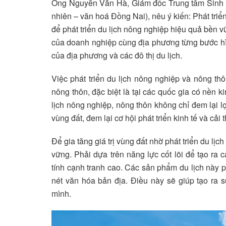
Ông Nguyễn Văn Hà, Giám đốc Trung tâm Sinh th
nhiên – văn hoá Đồng Nai), nêu ý kiến: Phát triển
để phát triển du lịch nông nghiệp hiệu quả bền v
của doanh nghiệp cùng địa phương từng bước hìn
của địa phương và các đô thị du lịch.
Việc phát triển du lịch nông nghiệp và nông th
nông thôn, đặc biệt là tại các quốc gia có nền k
lịch nông nghiệp, nông thôn không chỉ đem lại lợ
vùng đất, đem lại cơ hội phát triển kinh tế và cả
Để gia tăng giá trị vùng đất nhờ phát triển du lị
vững. Phải dựa trên năng lực cốt lõi để tạo ra
tính cạnh tranh cao. Các sản phẩm du lịch này p
nét văn hóa bản địa. Điều này sẽ giúp tạo ra 
mình.