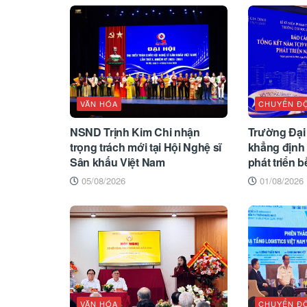
VĂN HÓA
CHUYỂN Đ
NSND Trịnh Kim Chi nhận
Trường Đại
trọng trách mới tại Hội Nghệ sĩ
khẳng định 
Sân khấu Việt Nam
phát triển 
05/08/2026
01/08/2026
VĂN HÓA
CHUYỂN Đ