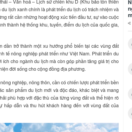
ái – Văn hoá – Lịch sử chiến khu D (Khu bảo tồn thiên
N
n
 du lịch xanh chính là phát triển du lịch có trách nhiệm và
m
ững rất cần những hoạt động xúc tiến đầu tư, sự vào cuộc
h thành hệ thống khu, tuyến, điểm du lịch của quốc gia,
ôn dần trở thành một xu hướng phổ biến tại các vùng đất
inh tế nông nghiệp phát triển như Việt Nam. Phát triển du
i ích cho ngành du lịch mà còn góp phần tăng giá trị cho
i thiện đời sống cho cộng đồng địa phương.
ch nông nghiệp, nông thôn, cần có chiến lược phát triển bền
 các sản phẩm du lịch mới và độc đáo, khác biệt và mang
hải phù hợp với đặc thù của từng vùng đất và thể hiện rõ
sự hấp dẫn và thu hút khách hàng đến với vùng đất của