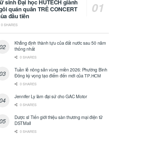
ữ sinh Đại học HUTECH giành
gôi quán quân TRẺ CONCERT
ùa đầu tiên
0 SHARES
Khẳng định thành tựu của đất nước sau 50 năm
thống nhất
0 SHARES
Tuần lễ nông sản vùng miền 2026: Phường Bình
Đông kỳ vọng tạo điểm đến mới của ТР.НСМ
0 SHARES
Jennifer Ly làm đại sứ cho GAC Motor
0 SHARES
Dược sĩ Tiến giới thiệu sàn thương mại điện tử
DSTMall
0 SHARES