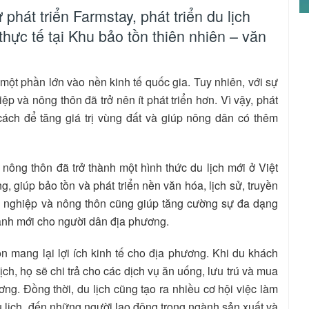
hát triển Farmstay, phát triển du lịch
hực tế tại Khu bảo tồn thiên nhiên – văn
ột phần lớn vào nền kinh tế quốc gia. Tuy nhiên, với sự
ệp và nông thôn đã trở nên ít phát triển hơn. Vì vậy, phát
cách để tăng giá trị vùng đất và giúp nông dân có thêm
 nông thôn đã trở thành một hình thức du lịch mới ở Việt
, giúp bảo tồn và phát triển nền văn hóa, lịch sử, truyền
ng nghiệp và nông thôn cũng giúp tăng cường sự đa dạng
oanh mới cho người dân địa phương.
n mang lại lợi ích kinh tế cho địa phương. Khi du khách
ch, họ sẽ chi trả cho các dịch vụ ăn uống, lưu trú và mua
ng. Đồng thời, du lịch cũng tạo ra nhiều cơ hội việc làm
 lịch, đến những người lao động trong ngành sản xuất và