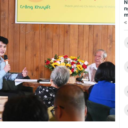
N
n
m