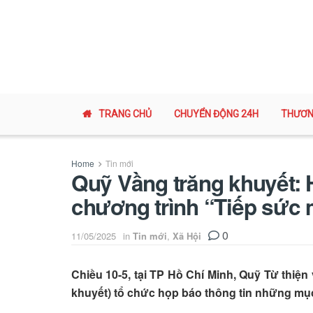
TRANG CHỦ
CHUYỂN ĐỘNG 24H
THƯƠN
Home
Tin mới
Quỹ Vầng trăng khuyết: 
chương trình “Tiếp sức
0
11/05/2025
in
Tin mới
,
Xã Hội
Chiều 10-5, tại TP Hồ Chí Minh, Quỹ Từ thiện
khuyết) tổ chức họp báo thông tin những mục