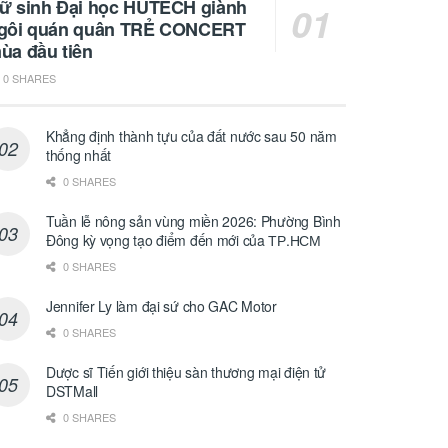
ữ sinh Đại học HUTECH giành
gôi quán quân TRẺ CONCERT
ùa đầu tiên
0 SHARES
Khẳng định thành tựu của đất nước sau 50 năm
thống nhất
0 SHARES
Tuần lễ nông sản vùng miền 2026: Phường Bình
Đông kỳ vọng tạo điểm đến mới của ТР.НСМ
0 SHARES
Jennifer Ly làm đại sứ cho GAC Motor
0 SHARES
Dược sĩ Tiến giới thiệu sàn thương mại điện tử
DSTMall
0 SHARES