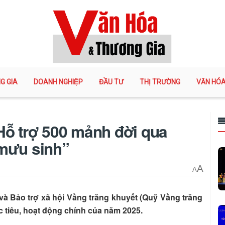
G GIA
DOANH NGHIỆP
ĐẦU TƯ
THỊ TRƯỜNG
VĂN HÓ
Hỗ trợ 500 mảnh đời qua
 mưu sinh”
A
A
 và Bảo trợ xã hội Vầng trăng khuyết (Quỹ Vầng trăng
 tiêu, hoạt động chính của năm 2025.