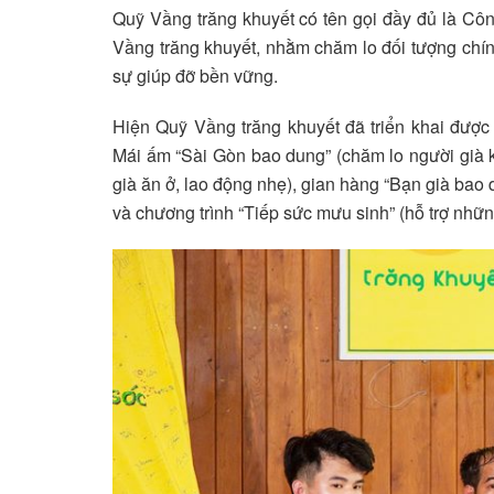
Quỹ Vầng trăng khuyết có tên gọi đầy đủ là Cô
Vầng trăng khuyết, nhằm chăm lo đối tượng chín
sự giúp đỡ bền vững.
Hiện Quỹ Vầng trăng khuyết đã triển khai được 
Mái ấm “Sài Gòn bao dung” (chăm lo người già k
già ăn ở, lao động nhẹ), gian hàng “Bạn già bao 
và chương trình “Tiếp sức mưu sinh” (hỗ trợ nhữn